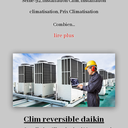
Seine-92
,
installation Clim
,
Installation
climatisation
,
Prix Climatisation
Combien...
lire plus
Clim reversible daikin