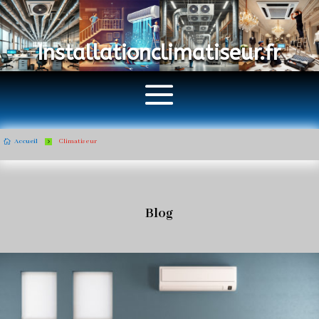
Installationclimatiseur.fr
Accueil
Climatiseur

5
Blog