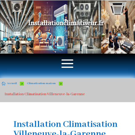
Installationclimatiseur.fr

5
5
Accueil
Climatisation maison
Installation Climatisation Villeneuve-la-Garenne
Installation Climatisation
Villeneuve-la-Garenne