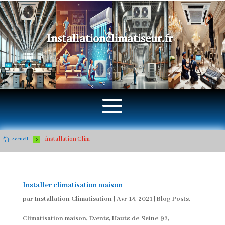
Installationclimatiseur.fr
installation Clim

5
Accueil
Installer climatisation maison
par
Installation Climatisation
|
Avr 14, 2021
|
Blog Posts
,
Climatisation maison
,
Events
,
Hauts-de-Seine-92
,