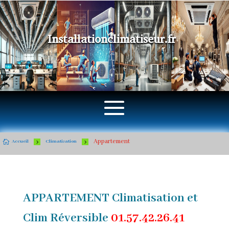
Installationclimatiseur.fr
Appartement

5
5
Accueil
Climatisation
APPARTEMENT Climatisation et
Clim Réversible
01.57.42.26.41