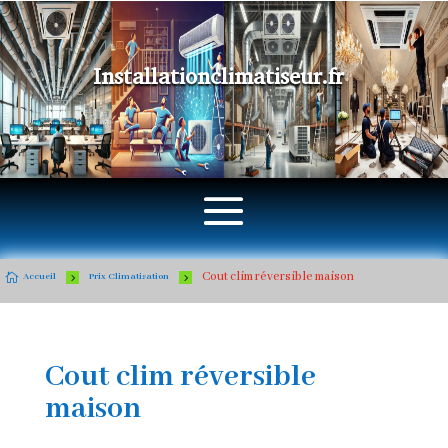
Installationclimatiseur.fr
Cout clim réversible maison

5
5
Accueil
Prix Climatisation
Cout clim réversible
maison