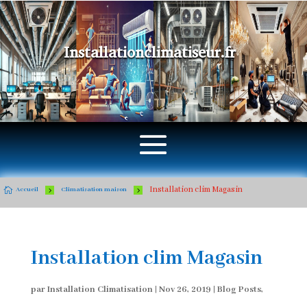
Installationclimatiseur.fr
Installation clim Magasin

5
5
Accueil
Climatisation maison
Installation clim Magasin
par
Installation Climatisation
|
Nov 26, 2019
|
Blog Posts
,