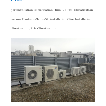
par
Installation Climatisation
|
Juin 6, 2019
|
Climatisation
maison
,
Hauts-de-Seine-92
,
installation Clim
,
Installation
climatisation
,
Prix Climatisation