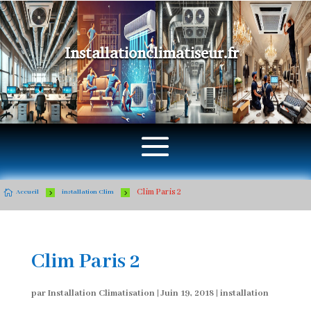
Installationclimatiseur.fr
Clim Paris 2

5
5
Accueil
installation Clim
Clim Paris 2
par
Installation Climatisation
|
Juin 19, 2018
|
installation