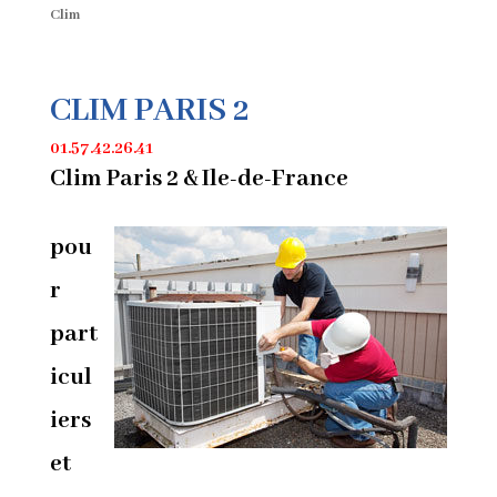
Clim
CLIM PARIS 2
01.57.42.26.41
Clim Paris 2 & Ile-de-France
pou
r
part
icul
iers
et